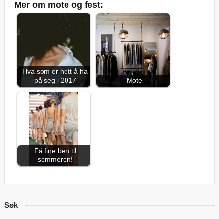
Mer om mote og fest:
Hva som er hett å ha
på seg i 2017
Mote
Få fine ben til
sommeren!
Søk