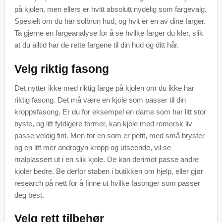
på kjolen, men ellers er hvitt absolutt nydelig som fargevalg.
Spesielt om du har solbrun hud, og hvit er en av dine farger.
Ta gjerne en fargeanalyse for å se hvilke farger du kler, slik
at du alltid har de rette fargene til din hud og ditt hår.
Velg riktig fasong
Det nytter ikke med riktig farge på kjolen om du ikke har
riktig fasong. Det må være en kjole som passer til din
kroppsfasong. Er du for eksempel en dame som har litt stor
byste, og litt fyldigere former, kan kjole med romersk liv
passe veldig fint. Men for en som er petit, med små bryster
og en litt mer androgyn kropp og utseende, vil se
malplassert ut i en slik kjole. De kan derimot passe andre
kjoler bedre. Be derfor staben i butikken om hjelp, eller gjør
research på nett for å finne ut hvilke fasonger som passer
deg best.
Velg rett tilbehør