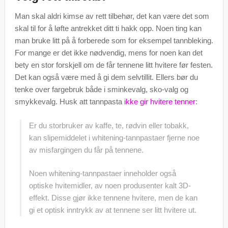
Man skal aldri kimse av rett tilbehør, det kan være det som
skal til for å løfte antrekket ditt ti hakk opp. Noen ting kan
man bruke litt på å forberede som for eksempel tannbleking.
For mange er det ikke nødvendig, mens for noen kan det
bety en stor forskjell om de får tennene litt hvitere før festen.
Det kan også være med å gi dem selvtillit. Ellers bør du
tenke over fargebruk både i sminkevalg, sko-valg og
smykkevalg. Husk att tannpasta
ikke gir hvitere tenner
:
Er du storbruker av kaffe, te, rødvin eller tobakk,
kan slipemiddelet i whitening-tannpastaer fjerne noe
av misfargingen du får på tennene.
Noen whitening-tannpastaer inneholder også
optiske hvitemidler, av noen produsenter kalt 3D-
effekt. Disse gjør ikke tennene hvitere, men de kan
gi et optisk inntrykk av at tennene ser litt hvitere ut.